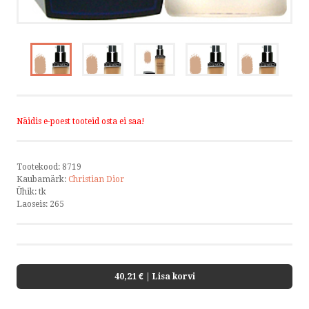
Näidis e-poest tooteid osta ei saa!
Tootekood:
8719
Kaubamärk:
Christian Dior
Ühik:
tk
Laoseis:
265
40,21 €
| Lisa korvi