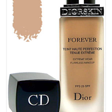
KONTAKT
TELLIMISTINGIMUSED
VÕTA ÜHENDUST
HELISTA
KIRJUTA
SMS
FACEBOOK
by ShopRoller