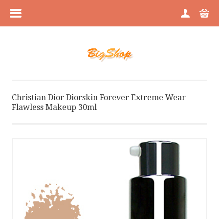
MENÜÜ
HOME
TOOTEGRUPID
Christian Dior Diorskin Forever Extreme Wear
Flawless Makeup 30ml
KAUBAMÄRGID
MEIST
PILDIGALERII
BLOGI
BLOGI GALERII VAATENA